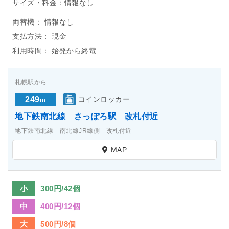
サイズ・料金：情報なし
両替機：
情報なし
支払方法：
現金
利用時間：
始発から終電
札幌駅から
249
コインロッカー
m
地下鉄南北線 さっぽろ駅 改札付近
地下鉄南北線 南北線JR線側 改札付近
MAP
小
300円/42個
中
400円/12個
大
500円/8個