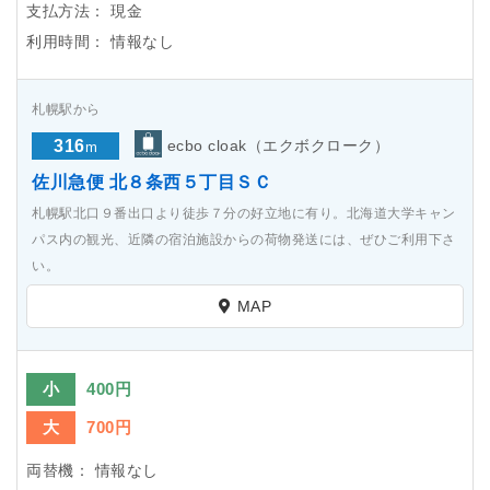
支払方法：
現金
利用時間：
情報なし
札幌駅から
316
ecbo cloak（エクボクローク）
m
佐川急便 北８条西５丁目ＳＣ
札幌駅北口９番出口より徒歩７分の好立地に有り。北海道大学キャン
パス内の観光、近隣の宿泊施設からの荷物発送には、ぜひご利用下さ
い。
MAP
小
400円
大
700円
両替機：
情報なし