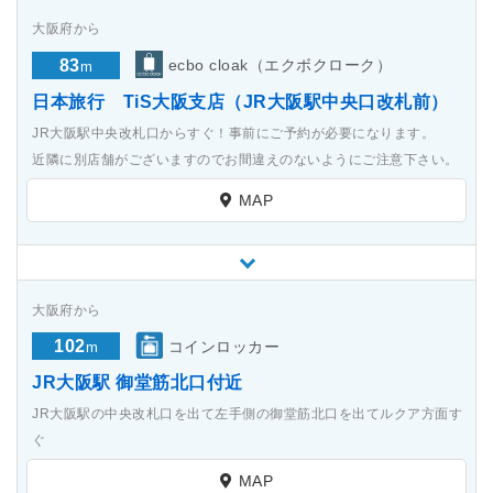
大阪府から
83
ecbo cloak（エクボクローク）
m
日本旅行 TiS大阪支店（JR大阪駅中央口改札前）
JR大阪駅中央改札口からすぐ！事前にご予約が必要になります。
近隣に別店舗がございますのでお間違えのないようにご注意下さい。
MAP
大阪府から
102
コインロッカー
m
JR大阪駅 御堂筋北口付近
JR大阪駅の中央改札口を出て左手側の御堂筋北口を出てルクア方面す
ぐ
MAP