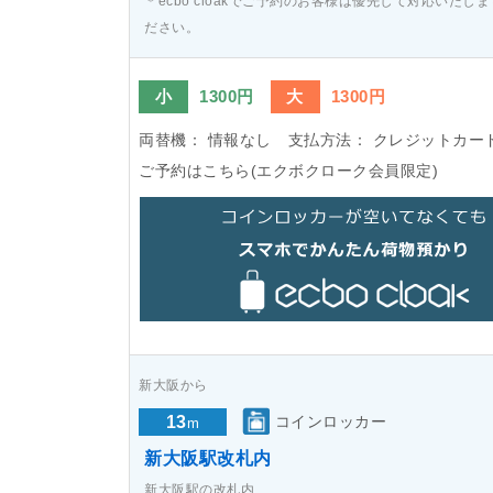
＊ecbo cloakでご予約のお客様は優先して対応いた
ださい。
小
1300円
大
1300円
両替機：
情報なし
支払方法：
クレジットカー
ご予約はこちら(エクボクローク会員限定)
新大阪から
13
コインロッカー
m
新大阪駅改札内
新大阪駅の改札内