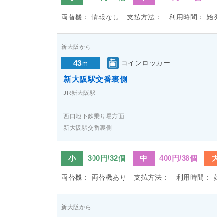
両替機：
情報なし
支払方法：
利用時間：
始
新大阪から
43
コインロッカー
m
新大阪駅交番裏側
JR新大阪駅
西口地下鉄乗り場方面
新大阪駅交番裏側
小
300円/32個
中
400円/36個
両替機：
両替機あり
支払方法：
利用時間：
新大阪から