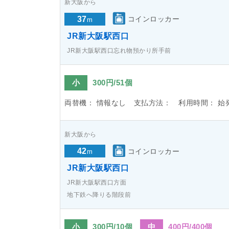
新大阪から
37
コインロッカー
m
JR新大阪駅西口
JR新大阪駅西口忘れ物預かり所手前
小
300円/51個
両替機：
情報なし
支払方法：
利用時間：
始
新大阪から
42
コインロッカー
m
JR新大阪駅西口
JR新大阪駅西口方面
地下鉄へ降りる階段前
小
300円/10個
中
400円/400個