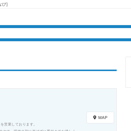
び]
）
MAP
舗を営業しております。