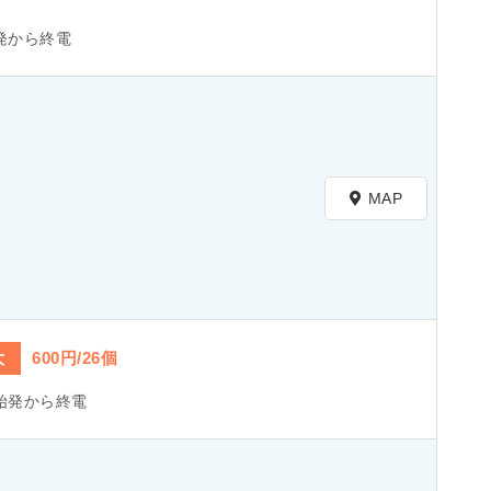
発から終電
MAP
大
600円/26個
始発から終電