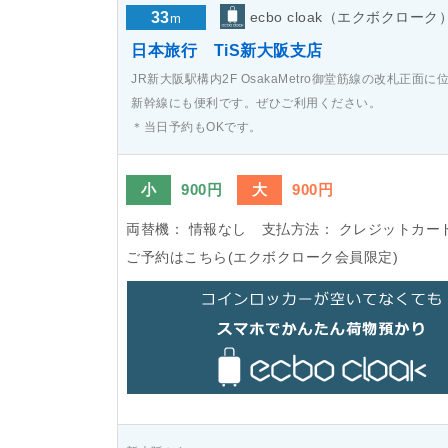
33
ecbo cloak（エクボクローク
m
日本旅行 TiS新大阪支店
JR新大阪駅構内2F OsakaMetro御堂筋線の改札正面
新幹線にも便利です。ぜひご利用ください。
＊当日予約もOKです。
小
900円
大
900円
両替機：
情報なし
支払方法：
クレジットカー
ご予約はこちら(エクボクローク会員限定)