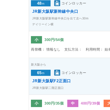
48
コインロッカー
m
JR新大阪駅新幹線中央口
JR新大阪駅新幹線中央口を出て左へ30m
デイリーイン横
小
300円/54個
両替機：
情報なし
支払方法：
利用時間：
始
新大阪から
65
コインロッカー
m
JR新大阪駅F2正面口
JR新大阪駅二階正面口
小
300円/35個
中
400円/39個