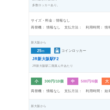
多数ロッカーあり。
サイズ・料金：情報なし
両替機：
情報なし
支払方法：
利用時間：
情
新大阪から
25
コインロッカー
m
JR新大阪駅F2
JR新大阪駅二階真ん中あたり
小
300円/10個
中
500円/6個
大
両替機：
情報なし
支払方法：
利用時間：
始
新大阪から