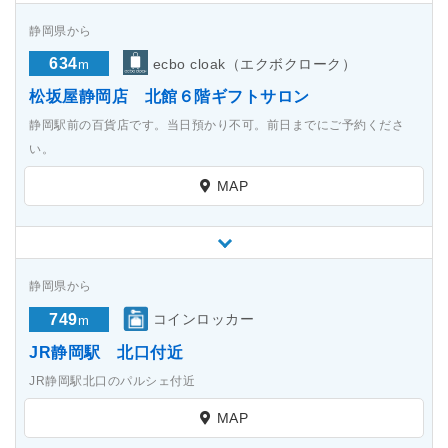
静岡県から
634
ecbo cloak（エクボクローク）
m
松坂屋静岡店 北館６階ギフトサロン
静岡駅前の百貨店です。当日預かり不可。前日までにご予約くださ
い。
MAP
静岡県から
749
コインロッカー
m
JR静岡駅 北口付近
JR静岡駅北口のパルシェ付近
MAP