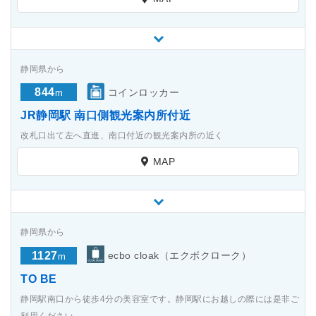
静岡県から
844
コインロッカー
m
JR静岡駅 南口側観光案内所付近
改札口出て左へ直進、南口付近の観光案内所の近く
MAP
静岡県から
1127
ecbo cloak（エクボクローク）
m
TO BE
静岡駅南口から徒歩4分の美容室です。静岡駅にお越しの際には是非ご
利用ください。