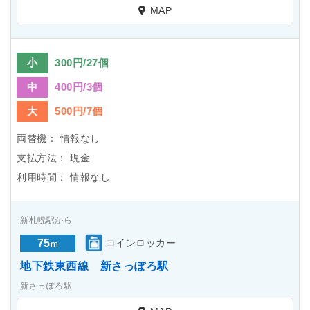
MAP
小
300円/27個
中
400円/3個
大
500円/7個
両替機：
情報なし
支払方法：
現金
利用時間：
情報なし
新札幌駅から
75
コインロッカー
m
地下鉄東西線 新さっぽろ駅
新さっぽろ駅