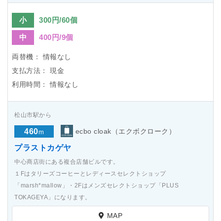
小
300円/60個
中
400円/9個
両替機：
情報なし
支払方法：
現金
利用時間：
情報なし
松山市駅から
460
ecbo cloak（エクボクローク）
m
プラストカゲヤ
中心商店街にある複合店舗ビルです。
１Fはタリーズコーヒーとレディースセレクトショップ
「marsh*mallow」・2Fはメンズセレクトショップ「PLUS
TOKAGEYA」になります。
MAP