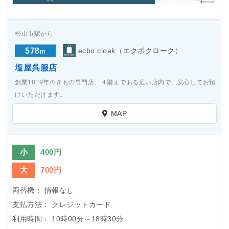
松山市駅から
578
ecbo cloak（エクボクローク）
m
塩屋呉服店
創業1819年のきもの専門店。４階まである広い店内で、安心してお預
けいただけます。
MAP
小
400円
大
700円
両替機：
情報なし
支払方法：
クレジットカード
利用時間：
10時00分～18時30分