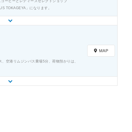
ズコーヒーとレディースセレクトショップ
US TOKAGEYA」になります。
）
MAP
バス、空港リムジンバス乗場5分、荷物預かりは、