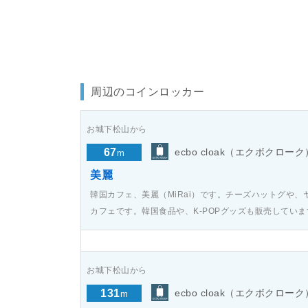
周辺のコインロッカー
お城下松山から
67
ecbo cloak（エクボクローク
m
美麗
韓国カフェ、美麗（MiRai）です。チーズハットグや
カフェです。韓国食品や、K-POPグッズも販売してい
お城下松山から
131
ecbo cloak（エクボクローク
m