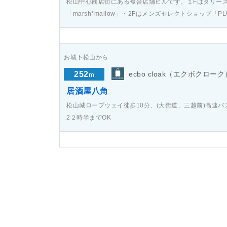
松山中心商店街にある複合店舗ビルです。１Fはタリー
「marsh*mallow」・2Fはメンズセレクトショップ「PL
お城下松山から
252
ecbo cloak（エクボクローク
m
居酒屋八角
松山城ロープウェイ徒歩10分、(大街道、三越前)高速
2２時半までOK