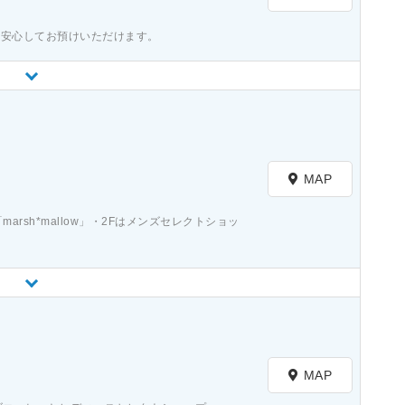
、安心してお預けいただけます。
）
MAP
rsh*mallow」・2Fはメンズセレクトショッ
）
MAP