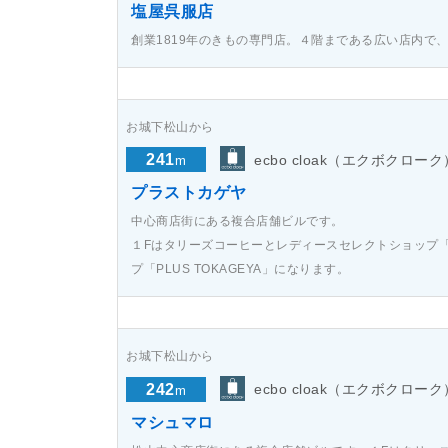
塩屋呉服店
創業1819年のきもの専門店。４階まである広い店内で
お城下松山から
241
ecbo cloak（エクボクローク
m
プラストカゲヤ
中心商店街にある複合店舗ビルです。
１Fはタリーズコーヒーとレディースセレクトショップ「ma
プ「PLUS TOKAGEYA」になります。
お城下松山から
242
ecbo cloak（エクボクローク
m
マシュマロ