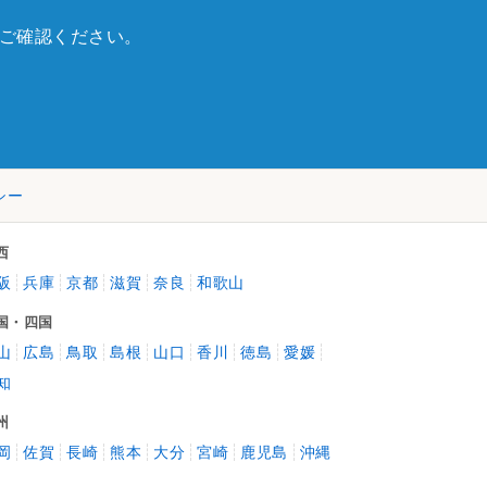
ご確認ください。
シー
西
阪
兵庫
京都
滋賀
奈良
和歌山
国・四国
山
広島
鳥取
島根
山口
香川
徳島
愛媛
知
州
岡
佐賀
長崎
熊本
大分
宮崎
鹿児島
沖縄