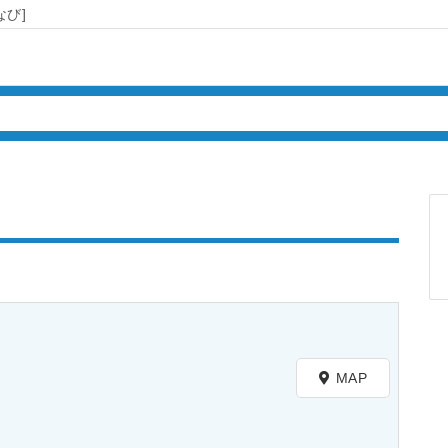
び]
MAP