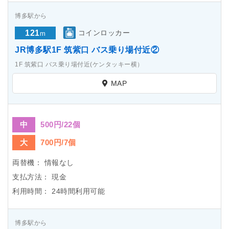
博多駅から
121
コインロッカー
m
JR博多駅1F 筑紫口 バス乗り場付近②
1F 筑紫口 バス乗り場付近(ケンタッキー横）
MAP
中
500円/22個
大
700円/7個
両替機：
情報なし
支払方法：
現金
利用時間：
24時間利用可能
博多駅から