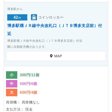
博多駅から
42
コインロッカー
m
博多駅構ＪＲ線中央改札口（ＪＴＢ博多支店前）付
近
博多駅構ＪＲ線中央改札口（ＪＴＢ博多支店前）付近
隣に自動販売機があります。
MAP
小
300円/11個
中
500円/6個
大
600円/4個
両替機：
両替機なし
支払方法：
現金