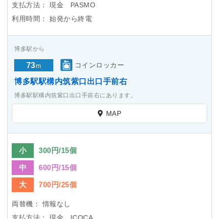
支払方法：
現金 PASMO
利用時間：
始発から終電
博多駅から
73
コインロッカー
m
博多駅駅構内筑紫口出口手前右
博多駅駅構内筑紫口出口手前右にあります。
MAP
小
300円/15個
中
600円/15個
大
700円/25個
両替機：
情報なし
支払方法：
現金 ICOCA