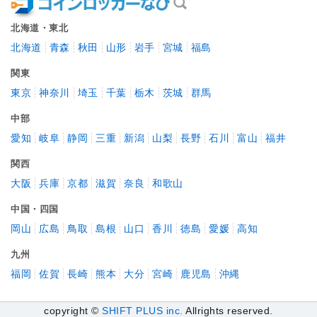
北海道・東北
北海道
青森
秋田
山形
岩手
宮城
福島
関東
東京
神奈川
埼玉
千葉
栃木
茨城
群馬
中部
愛知
岐阜
静岡
三重
新潟
山梨
長野
石川
富山
福井
関西
大阪
兵庫
京都
滋賀
奈良
和歌山
中国・四国
岡山
広島
鳥取
島根
山口
香川
徳島
愛媛
高知
九州
福岡
佐賀
長崎
熊本
大分
宮崎
鹿児島
沖縄
copyright ©
SHIFT PLUS inc.
Allrights reserved.