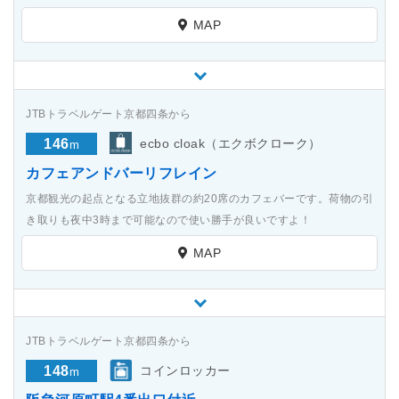
MAP
JTBトラベルゲート京都四条から
146
ecbo cloak（エクボクローク）
m
カフェアンドバーリフレイン
京都観光の起点となる立地抜群の約20席のカフェバーです。荷物の引
き取りも夜中3時まで可能なので使い勝手が良いですよ！
MAP
JTBトラベルゲート京都四条から
148
コインロッカー
m