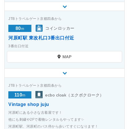
JTBトラベルゲート京都四条から
80
コインロッカー
m
河原町駅 東改札口3番出口付近
3番出口付近
MAP
JTBトラベルゲート京都四条から
110
ecbo cloak（エクボクローク）
m
Vintage shop juju
河原町にある小さな古着屋です！
他にも刺繍や2Fで着物レンタルもやってます✨
河原町駅、河原町のバス停から歩いてすぐになります！